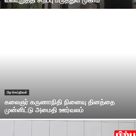
வலியுறுத்தி சிறப்பு மருத்துவ முகாம்
பிற செய்திகள்
கலைஞர் கருணாநிதி நினைவு தினத்தை
முன்னிட்டு அமைதி ஊர்வலம்