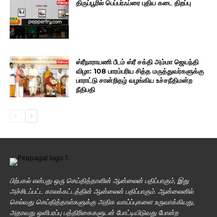
திருப்பூரில் பெப்பர்ஃப்ரை புதிய கடை திறப்பு
ஸ்ரீநாராயணி பீடம் ஸ்ரீ சக்தி அம்மா ஜெயந்தி
விழா: 108 பாரம்பரிய சித்த மருத்துவர்களுக்கு
பாராட்டு சான்றிதழ் வழங்கிய உச்சநீதிமன்ற
நீதிபதி
பிற்பகல் என்பது ஒரு செய்தித்தாளின் ஆன்லைன் பதிப்பாகும், இது
அச்சிடப்பட்ட காலக்கட்டத்தின் ஆன்லைன் பதிப்பாகும். ஆன்லைனில்
செல்வது செய்தித்தாள்களுக்கு அதிக வாய்ப்புகளை உருவாக்கியது,
அதாவது ஒளிபரப்பு பத்திரிகைகளுடன் போட்டியிடுவது போன்ற