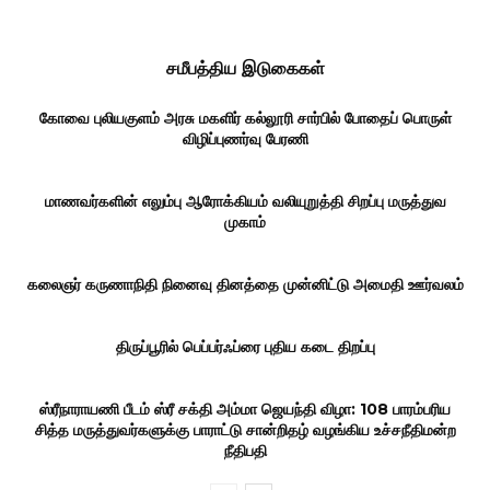
சமீபத்திய இடுகைகள்
கோவை புலியகுளம் அரசு மகளிர் கல்லூரி சார்பில் போதைப் பொருள்
விழிப்புணர்வு பேரணி
மாணவர்களின் எலும்பு ஆரோக்கியம் வலியுறுத்தி சிறப்பு மருத்துவ
முகாம்
கலைஞர் கருணாநிதி நினைவு தினத்தை முன்னிட்டு அமைதி ஊர்வலம்
திருப்பூரில் பெப்பர்ஃப்ரை புதிய கடை திறப்பு
ஸ்ரீநாராயணி பீடம் ஸ்ரீ சக்தி அம்மா ஜெயந்தி விழா: 108 பாரம்பரிய
சித்த மருத்துவர்களுக்கு பாராட்டு சான்றிதழ் வழங்கிய உச்சநீதிமன்ற
நீதிபதி