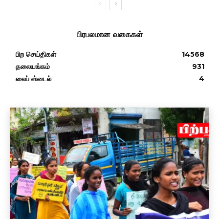
பிரபலமான வகைகள்
பிற செய்திகள்
14568
தலையங்கம்
931
லைப் ஸ்டைல்
4