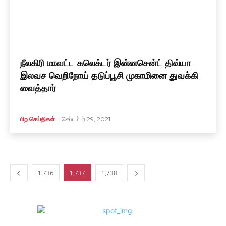
நீலகிரி மாவட்ட கலெக்டர் இன்னசென்ட் திவ்யா
இலவச வெறிநோய் தடுப்பூசி முகாமினை துவக்கி
வைத்தார்
பிற செய்திகள்
செப்டம்பர் 29, 2021
1,736
1,737
1,738