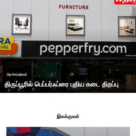
பிற செய்திகள்
திருப்பூரில் பெப்பர்ஃப்ரை புதிய கடை திறப்பு
இலக்குகள்