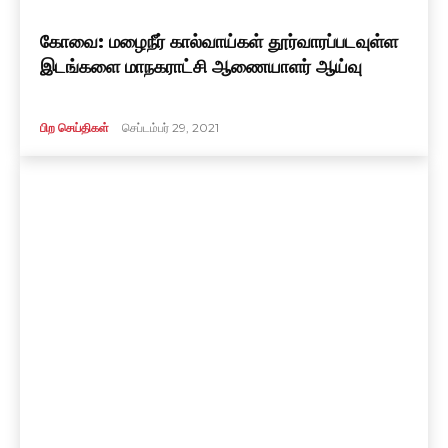
கோவை: மழைநீர் கால்வாய்கள் தூர்வாரப்படவுள்ள
இடங்களை மாநகராட்சி ஆணையாளர் ஆய்வு
பிற செய்திகள்
செப்டம்பர் 29, 2021