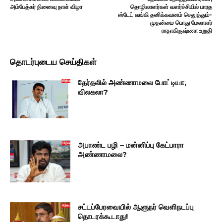
அம்பேத்கர் நினைவு நாள் விழா
தொழிலாளர்கள் வளர்ச்சியில் பாரத
ஸ்டேட் வங்கி தனிக்கவனம் செலுத்தும்-
முதன்மை பொது மேலாளர்
ராதாகிருஷ்ணா உறுதி
தொடர்புடைய செய்திகள்
தேர்தலில் அண்ணாமலை போட்டியா,
விலகலா?
அபாண்ட பழி – மன்னிப்பு கேட்பாரா
அண்ணாமலை?
சட்டப்பேரவையில் ஆளுநர் வெளிநடப்பு
தொடரக்கூடாது!