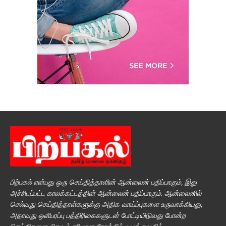
பிற்பகல் என்பது ஒரு செய்தித்தாளின் ஆன்லைன் பதிப்பாகும், இது
அச்சிடப்பட்ட காலக்கட்டத்தின் ஆன்லைன் பதிப்பாகும். ஆன்லைனில்
செல்வது செய்தித்தாள்களுக்கு அதிக வாய்ப்புகளை உருவாக்கியது,
அதாவது ஒளிபரப்பு பத்திரிகைகளுடன் போட்டியிடுவது போன்ற