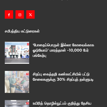
சமீபத்திய கட்டுரைகள்
‘போதைப்பொருள் இல்லா கோவைக்காக
ஓடுவோம்’ மாரத்தான் -10,000 பேர்
பங்கேற்பு
சிறப்பு கைத்தறி கண்காட்சியில் பட்டு
சேலைகளுக்கு 30% சிறப்புத் தள்ளுபடி
உயிரித் தொழில்நுட்பம் குறித்து தேசிய