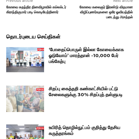
Previous article
Next article
கோவை சுதந்திர தினவிழாவில் கலெக்டர்
கோவை கலைஞர் இரண்டு விதமான
கிராந்திகுமார் பாடி கொடியேற்றினார்
விழிப்புணர்வுகளை ஒரே ஓவியத்தில்
படைத்து அசத்தல்
தொடர்புடைய செய்திகள்
‘போதைப்பொருள் இல்லா கோவைக்காக
ஓடுவோம்’ மாரத்தான் -10,000 பேர்
பங்கேற்பு
சிறப்பு கைத்தறி கண்காட்சியில் பட்டு
சேலைகளுக்கு 30% சிறப்புத் தள்ளுபடி
உயிரித் தொழில்நுட்பம் குறித்து தேசிய
கருத்தரங்கம்