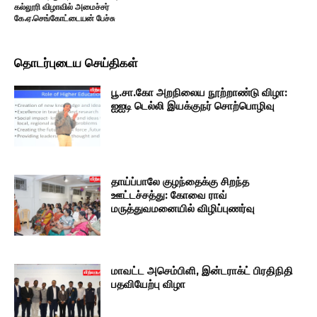
கல்லூரி விழாவில் அமைச்சர்
கே.ஏ.செங்கோட்டையன் பேச்சு
தொடர்புடைய செய்திகள்
பூ.சா.கோ அறநிலைய நூற்றாண்டு விழா:
ஐஐடி டெல்லி இயக்குநர் சொற்பொழிவு
தாய்ப்பாலே குழந்தைக்கு சிறந்த
ஊட்டச்சத்து: கோவை ராவ்
மருத்துவமனையில் விழிப்புணர்வு
மாவட்ட அசெம்பிளி, இன்டராக்ட் பிரதிநிதி
பதவியேற்பு விழா