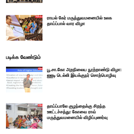
ராயல் கேர் மருத்துவமனையில் உலக
தாய்ப்பால் வார விழா
படிக்க வேண்டும்
பூ.சா.கோ அறநிலைய நூற்றாண்டு விழா:
ஐஐடி டெல்லி இயக்குநர் சொற்பொழிவு
தாய்ப்பாலே குழந்தைக்கு சிறந்த
ஊட்டச்சத்து: கோவை ராவ்
மருத்துவமனையில் விழிப்புணர்வு