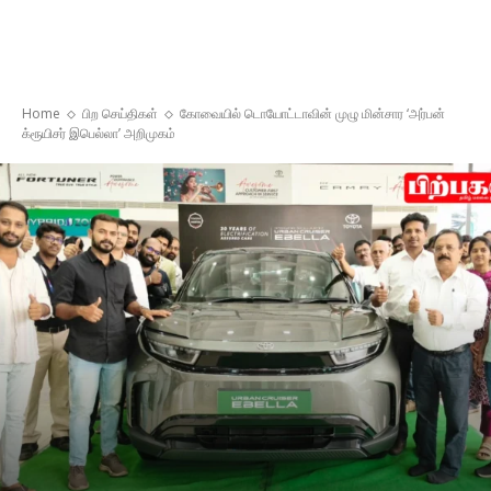
Home
பிற செய்திகள்
கோவையில் டொயோட்டாவின் முழு மின்சார ‘அர்பன்
க்ரூயிசர் இபெல்லா’ அறிமுகம்