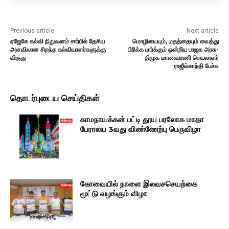
Previous article
Next article
ஏஜேகே கல்வி நிறுவனம் சார்பில் தேசிய
மொழியையும், மதத்தையும் வைத்து
அளவிலான சிறந்த கல்வியாளர்களுக்கு
பிரிக்க பார்க்கும் ஒன்றிய பாஜக அரசு-
விருது
திமுக மாணவரணி செயலாளர்
ராஜீவ்காந்தி பேச்சு
தொடர்புடைய செய்திகள்
காமநாயக்கன் பட்டி தூய பரலோக மாதா
பேராலய 3வது விண்ணேற்பு பெருவிழா
கோவையில் நாளை இலவசசெயற்கை
மூட்டு வழங்கும் விழா