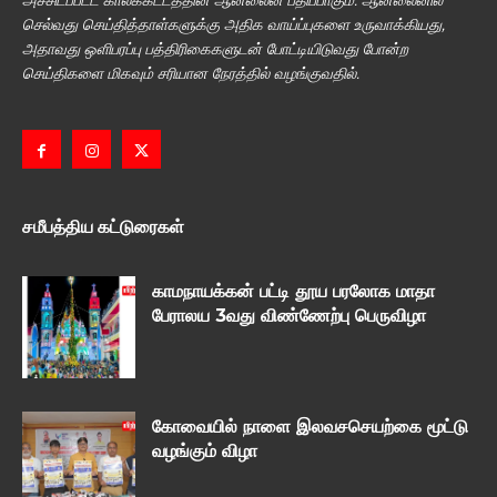
அச்சிடப்பட்ட காலக்கட்டத்தின் ஆன்லைன் பதிப்பாகும். ஆன்லைனில்
செல்வது செய்தித்தாள்களுக்கு அதிக வாய்ப்புகளை உருவாக்கியது,
அதாவது ஒளிபரப்பு பத்திரிகைகளுடன் போட்டியிடுவது போன்ற
செய்திகளை மிகவும் சரியான நேரத்தில் வழங்குவதில்.
சமீபத்திய கட்டுரைகள்
காமநாயக்கன் பட்டி தூய பரலோக மாதா
பேராலய 3வது விண்ணேற்பு பெருவிழா
கோவையில் நாளை இலவசசெயற்கை மூட்டு
வழங்கும் விழா