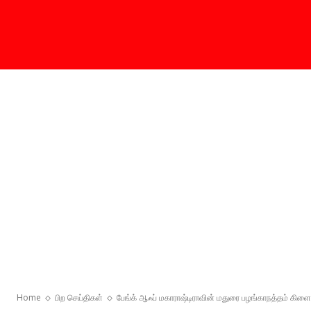
Home
பிற செய்திகள்
பேங்க் ஆஃப் மகாராஷ்டிராவின் மதுரை பழங்காநத்தம் கிளை 