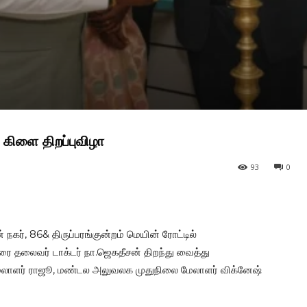
 கிளை திறப்புவிழா
93
0
கர், 86& திருப்பரங்குன்றம் மெயின் ரோட்டில்
ை தலைவர் டாக்டர் நா.ஜெகதீசன் திறந்து வைத்து
ேலாளர் ராஜூ, மண்டல அலுவலக முதுநிலை மேலாளர் விக்னேஷ்