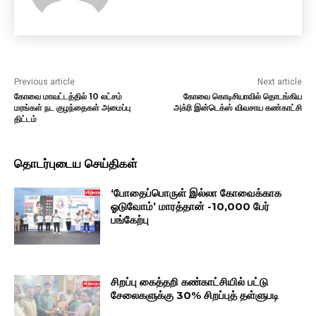
Previous article
Next article
கோவை மாவட்டத்தில் 10 லட்சம்
கோவை கொடிசியாவில் தொடங்கிய
மரங்கள் நட குழந்தைகள் அமைப்பு
அக்ரி இன்டெக்ஸ் விவசாய கண்காட்சி
திட்டம்
தொடர்புடைய செய்திகள்
‘போதைப்பொருள் இல்லா கோவைக்காக
ஓடுவோம்’ மாரத்தான் -10,000 பேர்
பங்கேற்பு
சிறப்பு கைத்தறி கண்காட்சியில் பட்டு
சேலைகளுக்கு 30% சிறப்புத் தள்ளுபடி