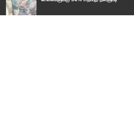
உயிரித் தொழில்நுட்பம் குறித்து தேசிய
கருத்தரங்கம்
பிரபலமான பிரிவுகள்
பிற செய்திகள்
14573
தலையங்கம்
931
லைப் ஸ்டைல்
4