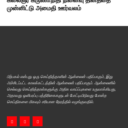
கலைஞர் கருணாநிதி நினைவு தினத்தை
முன்னிட்டு அமைதி ஊர்வலம்
பிற்பகல் என்பது ஒரு செய்தித்தாளின் ஆன்லைன் பதிப்பாகும், இது
அச்சிடப்பட்ட காலக்கட்டத்தின் ஆன்லைன் பதிப்பாகும். ஆன்லைனில்
செல்வது செய்தித்தாள்களுக்கு அதிக வாய்ப்புகளை உருவாக்கியது,
அதாவது ஒளிபரப்பு பத்திரிகைகளுடன் போட்டியிடுவது போன்ற
செய்திகளை மிகவும் சரியான நேரத்தில் வழங்குவதில்.