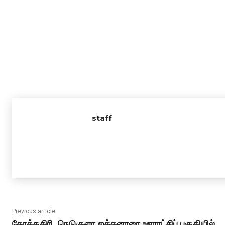
staff
Previous article
கோத்தகிரி, நெடுகுளா ஜக்கனாரை ஊராட்சிப் பகுதியில்