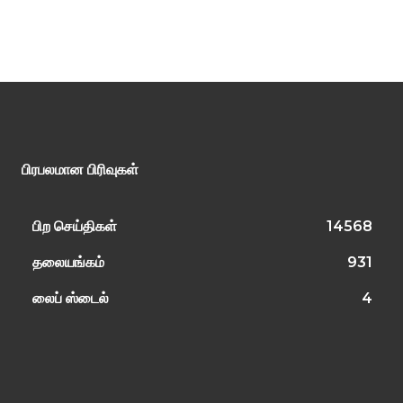
பிரபலமான பிரிவுகள்
பிற செய்திகள்
14568
தலையங்கம்
931
லைப் ஸ்டைல்
4