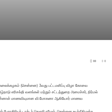
88
0
 பல்கலைக்கழகம் (சென்னை) 3வது பட்டமளிப்பு விழா கோவை
ழ்நாடு எரிசக்தி வளங்கள் மற்றும் சட்டத்துறை அமைச்சர், நிர்மல்
யின் முன்னாள் மாணவியுமான வி.மோகனா ஆகியோர் மாணவ
ாளர் பேராசிரியர் டாக்டர் கௌரி ரமேஷ், சென்னை உயர்நீதிமன்ற