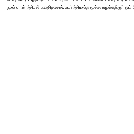
முன்னாள் நீதிபதி பாரதிதாசன், உயர்நீதிமன்ற மூத்த வழக்கறிஞர் ஓம் ப