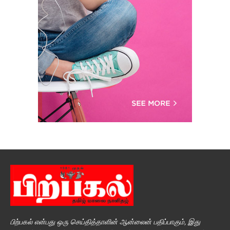
பிற்பகல் என்பது ஒரு செய்தித்தாளின் ஆன்லைன் பதிப்பாகும், இது