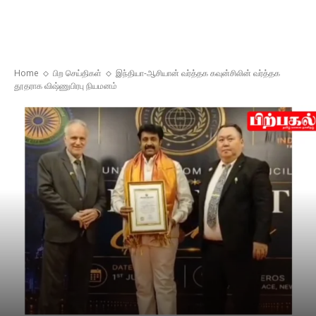
Home
பிற செய்திகள்
இந்தியா-ஆசியான் வர்த்தக கவுன்சிலின் வர்த்தக
தூதராக விஷ்ணுபிரபு நியமனம்