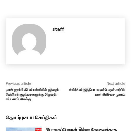
staff
Previous article
Next article
டிஎன் ஹாப்பி கிட்ஸ் பள்ளியில் ஒற்றைப்
ஸ்பிரிங்ஸ் இந்தியா பவுண்டேஷன் சார்பில்
பெற்றோர் குழந்தைகளுக்கு அனுமதி
கண் சிகிச்சை முகாம்
கட்டணம் விலக்கு
தொடர்புடைய செய்திகள்
‘போதைப்பொருள் இல்லா கோவைக்காக