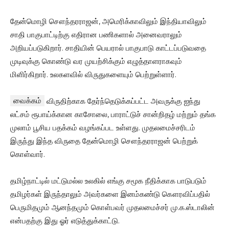
தேன்மொழி சௌந்தரராஜன், அமெரிக்காவிலும் இந்தியாவிலும்
சாதி பாகுபாட்டிற்கு எதிரான பணிகளால் அனைவராலும்
அறியப்படுகிறார். சாதியின் பெயரால் பாகுபாடு காட்டப்படுவதை
முடிவுக்கு கொண்டு வர முயற்சிக்கும் எழுத்தாளராகவும்
மிளிர்கிறார். உலகளவில் விருதுகளையும் பெற்றுள்ளார்.
வைக்கம்
விருதிற்காக தேர்ந்தெடுக்கப்பட்ட அவருக்கு ஐந்து
லட்சம் ரூபாய்க்கான காசோலை, பாராட்டுச் சான்றிதழ் மற்றும் தங்க
முலாம் பூசிய பதக்கம் வழங்கப்பட உள்ளது. முதலமைச்சரிடம்
இருந்து இந்த விருதை தேன்மொழி சௌந்தரராஜன் பெற்றுக்
கொள்வார்.
தமிழ்நாட்டில் மட்டுமல்ல உலகில் எங்கு சமூக நீதிக்காக பாடுபடும்
தமிழர்கள் இருந்தாலும் அவர்களை இனம்கண்டு கௌரவிப்பதில்
பெருமிதமும் ஆனந்தமும் கொள்பவர் முதலமைச்சர் மு.க.ஸ்டாலின்
என்பதற்கு இது ஓர் எடுத்துக்காட்டு.