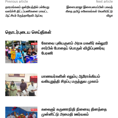
Previous article
Next article
தாரமங்கலம் ஒன்றியத்தில் பல்வேறு
இளையராஜா இசையமைப்பின் பகவத்
வளர்ச்சி திட்டப்பணிகளை மாவட்ட
கீதை தமிழ் சுலோகங்கள் வெளியிட்டு
ஆட்சியர் பிருந்தாதேவி ஆய்வு
விழா
தொடர்புடைய செய்திகள்
கோவை புலியகுளம் அரசு மகளிர் கல்லூரி
சார்பில் போதைப் பொருள் விழிப்புணர்வு
பேரணி
மாணவர்களின் எலும்பு ஆரோக்கியம்
வலியுறுத்தி சிறப்பு மருத்துவ முகாம்
கலைஞர் கருணாநிதி நினைவு தினத்தை
முன்னிட்டு அமைதி ஊர்வலம்