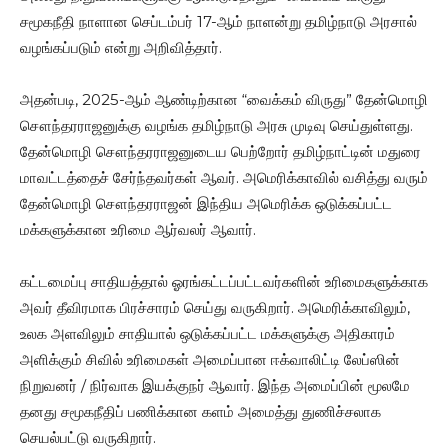
சமூகநீதி நாளான செப்டம்பர் 17-ஆம் நாளன்று தமிழ்நாடு அரசால்
வழங்கப்படும் என்று அறிவித்தார்.
அதன்படி, 2025-ஆம் ஆண்டிற்கான “வைக்கம் விருது” தேன்மொழி
சௌந்தரராஜனுக்கு வழங்க தமிழ்நாடு அரசு முடிவு செய்துள்ளது.
தேன்மொழி சௌந்தரராஜனுடைய பெற்றோர் தமிழ்நாட்டின் மதுரை
மாவட்டத்தைச் சேர்ந்தவர்கள் ஆவர். அமெரிக்காவில் வசித்து வரும்
தேன்மொழி சௌந்தரராஜன் இந்திய அமெரிக்க ஒடுக்கப்பட்ட
மக்களுக்கான உரிமை ஆர்வலர் ஆவார்.
கட்டமைப்பு சாதியத்தால் ஓரங்கட்டப்பட்டவர்களின் உரிமைகளுக்காக
அவர் தீவிரமாக பிரச்சாரம் செய்து வருகிறார். அமெரிக்காவிலும்,
உலக அளவிலும் சாதியால் ஒடுக்கப்பட்ட மக்களுக்கு அதிகாரம்
அளிக்கும் சிவில் உரிமைகள் அமைப்பான ஈக்வாலிட்டி லேப்ஸின்
நிறுவனர் / நிர்வாக இயக்குநர் ஆவார். இந்த அமைப்பின் மூலமே
தனது சமூகநீதிப் பணிக்கான களம் அமைத்து துணிச்சலாக
செயல்பட்டு வருகிறார்.