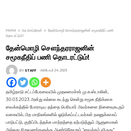
Home
பிற செய்திகள்
தேன்மொழி சௌந்தரராஜனின் சமூகநீதிப் பணி
தொடரட்டும்!
தேன்மொழி சௌந்தரராஜனின்
சமூகநீதிப் பணி தொடரட்டும்!
அக்டோபர் 24, 2025
BY
STAFF
தமிழ்நாடு சட்டப்பேரவையில் முதலமைச்சர் மு.க.ஸ்டாலின்,
30.03.2023 அன்று எல்லை கடந்து சென்று சமூக நீதிக்காக
வைக்கத்தில் போராடிய தந்தை பெரியார் அவர்களை நினைவுகூரும்
வகையில், பிற மாநிலங்களில் ஒடுக்கப்பட்டவர்கள் நலனுக்காகப்
பாடுபட்டு, குறிப்பிடத்தக்க மாற்றத்தை ஏற்படுத்தும் ஆளுமைகள்
அல்லது நிறுவனங்களுக்கு ஆண்டுதோறும் “வைக்கம் விருது”