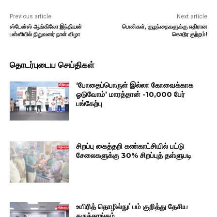
Previous article
Next article
ஸ்டேன்ஸ் ஆங்கிலோ இந்தியன்
பெண்கள், குழந்தைகளுக்கு எதிரான
பள்ளியில் நிறுவனர் நாள் விழா
கொடூர குற்றம்!
தொடர்புடைய செய்திகள்
‘போதைப்பொருள் இல்லா கோவைக்காக
ஓடுவோம்’ மாரத்தான் -10,000 பேர்
பங்கேற்பு
சிறப்பு கைத்தறி கண்காட்சியில் பட்டு
சேலைகளுக்கு 30% சிறப்புத் தள்ளுபடி
உயிரித் தொழில்நுட்பம் குறித்து தேசிய
கருத்தரங்கம்