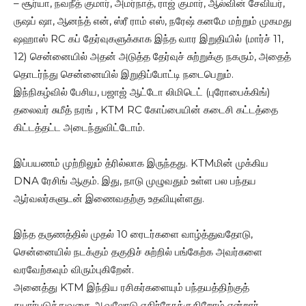
– சூர்யா, நவநீத் குமார், அமர்நாத், ராஜ் குமார், ஆல்வின் சேவியர்,
ருஷப் ஷா, ஆனந்த் என், ஸ்ரீ ராம் எஸ், நரேஷ் கனமே மற்றும் முகமது
ஷஹாஸ் RC கப் தேர்வுகளுக்காக இந்த வார இறுதியில் (மார்ச் 11,
12) சென்னையில் அதன் அடுத்த தேர்வுச் சுற்றுக்கு நகரும், அதைத்
தொடர்ந்து சென்னையில் இறுதிப்போட்டி நடைபெறும்.
இந்நிகழ்வில் பேசிய, பஜாஜ் ஆட்டோ லிமிடெட் (புரோபைக்கிங்)
தலைவர் சுமீத் நரங் , KTM RC கோப்பையின் கடைசி கட்டத்தை
கிட்டத்தட்ட அடைந்துவிட்டோம்.
இப்பயணம் முற்றிலும் த்ரில்லாக இருந்தது. KTMமின் முக்கிய
DNA ரேசிங் ஆகும். இது, நாடு முழுவதும் உள்ள பல பந்தய
ஆர்வலர்களுடன் இணைவதற்கு உதவியுள்ளது.
இந்த தருணத்தில் முதல் 10 ரைடர்களை வாழ்த்துவதோடு,
சென்னையில் நடக்கும் தகுதிச் சுற்றில் பங்கேற்க அவர்களை
வரவேற்கவும் விரும்புகிறேன்.
அனைத்து KTM இந்திய ரசிகர்களையும் பந்தயத்திற்குத்
தயார்படுத்துவதை ஆவலோடு எதிர்நோக்குகிறோம் என்றார்.