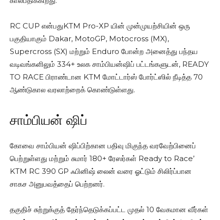
கால்பதிக்கிறது.
RC CUP என்பதுKTM Pro-XP யின் முன்முயற்சியின் ஒரு
பகுதியாகும் Dakar, MotoGP, Motocross (MX),
Supercross (SX) மற்றும் Enduro போன்ற அனைத்து பந்தய
வடிவங்களிலும் 334+ உலக சாம்பியன்ஷிப் பட்டங்களுடன், READY
TO RACE பிராண்டான KTM மோட்டார்ஸ் போர்ட்ஸில் நீடித்த 70
ஆண்டுகால வரலாற்றைக் கொண்டுள்ளது.
சாம்பியன் ஷிப்
கோவை சாம்பியன் ஷிப்பிற்கான பதிவு மிகுந்த வரவேற்பினைப்
பெற்றுள்ளது மற்றும் சுமார் 180+ ரேஸர்கள் Ready to Race’
KTM RC 390 GP ஃபினிஷ் லைன் வரை ஓட்டும் சிலிர்ப்பான
சாகச அனுபவத்தைப் பெற்றனர்.
தகுதிச் சுற்றுக்குத் தேர்ந்தெடுக்கப்பட்ட முதல் 10 வேகமான வீர்கள்