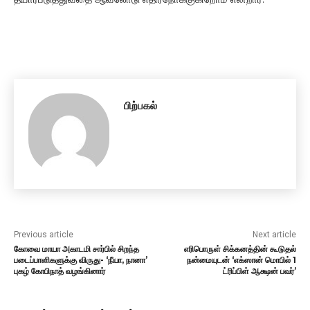
பிற்பகல்
Previous article
Next article
கோவை மாயா அகாடமி சார்பில் சிறந்த
எரிபொருள் சிக்கனத்தின் கூடுதல்
படைப்பாளிகளுக்கு விருது- ‘நீயா, நானா’
நன்மையுடன் ‘எக்ஸான் மொபில் 1
புகழ் கோபிநாத் வழங்கினார்
ட்ரிப்பிள் ஆக்ஷன் பவர்’