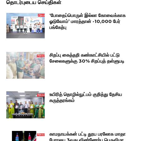
தொடர்புடைய செய்திகள்
‘போதைப்பொருள் இல்லா கோவைக்காக
ஓடுவோம்’ மாரத்தான் -10,000 பேர்
பங்கேற்பு
சிறப்பு கைத்தறி கண்காட்சியில் பட்டு
சேலைகளுக்கு 30% சிறப்புத் தள்ளுபடி
உயிரித் தொழில்நுட்பம் குறித்து தேசிய
கருத்தரங்கம்
காமநாயக்கன் பட்டி தூய பரலோக மாதா
பேராலய 3வது விண்ணேற்பு பெருவிழா