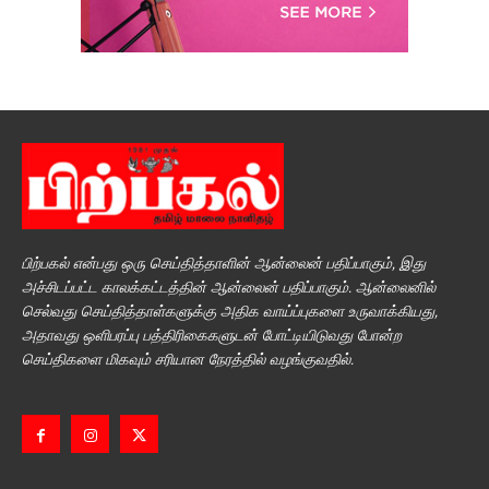
பிற்பகல் என்பது ஒரு செய்தித்தாளின் ஆன்லைன் பதிப்பாகும், இது
அச்சிடப்பட்ட காலக்கட்டத்தின் ஆன்லைன் பதிப்பாகும். ஆன்லைனில்
செல்வது செய்தித்தாள்களுக்கு அதிக வாய்ப்புகளை உருவாக்கியது,
அதாவது ஒளிபரப்பு பத்திரிகைகளுடன் போட்டியிடுவது போன்ற
செய்திகளை மிகவும் சரியான நேரத்தில் வழங்குவதில்.