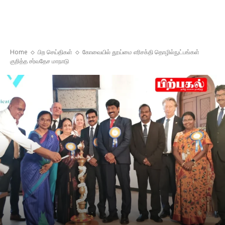
Home
பிற செய்திகள்
கோவையில் தூய்மை எரிசக்தி தொழில்நுட்பங்கள்
குறித்த சர்வதேச மாநாடு