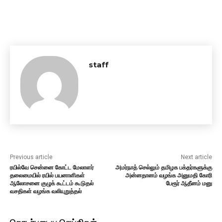
staff
Previous article
Next article
ரயில்வே சென்னை கோட்ட மேலாளர்
அமர்நாத் செல்லும் தமிழக பக்தர்களுக்கு
தலைமையில் ரயில் பயனாளிகள்
அன்னதானம் வழங்க அனுமதி கோரி
ஆலோசனை குழுக் கூட்டம் கூடுதல்
பேரூர் ஆதீனம் மனு
வசதிகள் வழங்க வலியுறுத்தல்