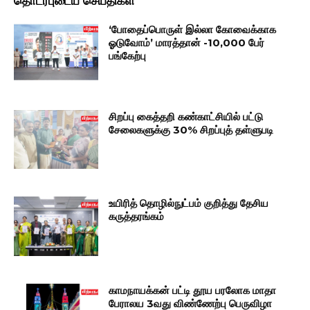
தொடர்புடைய செய்திகள்
‘போதைப்பொருள் இல்லா கோவைக்காக
ஓடுவோம்’ மாரத்தான் -10,000 பேர்
பங்கேற்பு
சிறப்பு கைத்தறி கண்காட்சியில் பட்டு
சேலைகளுக்கு 30% சிறப்புத் தள்ளுபடி
உயிரித் தொழில்நுட்பம் குறித்து தேசிய
கருத்தரங்கம்
காமநாயக்கன் பட்டி தூய பரலோக மாதா
பேராலய 3வது விண்ணேற்பு பெருவிழா