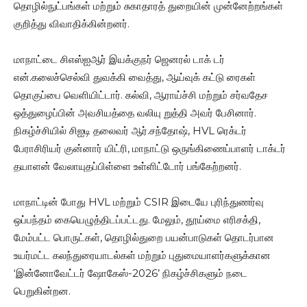
தொழில்நுட்பங்கள் மற்றும் சுகாதாரத் துறையின் முன்னேற்றங்கள்
குறித்து விவாதிக்கின்றனர்.
மாநாட்டை சிஎஸ்ஐஆர் இயக்குநர் ஜெனரல் டாக் டர்
என்.கலைச்செல்வி துவக்கி வைத்து, ஆய்வுக் கட்டு ரைகள்
தொகுப்பை வெளியிட்டார். கல்வி, ஆராய்ச்சி மற்றும் சர்வதேச
ஒத்துழைப்பின் அவசியத்தை வலியு றுத்தி அவர் பேசினார்.
நிகழ்ச்சியில் சிஐடி தலைவர் ஆர்.சந்தோஷ், HVL ரெக்டர்
பேராசிரியர் குன்னார் யிட்ரி, மாநாட்டு ஒருங்கிணைப்பாளர் டாக்டர்
தயாளன் வேலாயுதப்பிள்ளை உள்ளிட்டோர் பங்கேற்றனர்.
மாநாட்டின் போது HVL மற்றும் CSIR இடையே புரிந்துணர்வு
ஒப்பந்தம் கையெழுத்திடப்பட்டது. மேலும், தூய்மை எரிசக்தி,
மேம்பட்ட பொருட்கள், தொழில்துறை பயன்பாடுகள் தொடர்பான
உயர்மட்ட கலந்துரையாடல்கள் மற்றும் புதுமையாளர்களுக்கான
‘இன்னோவேட்டர் ஷோகேஸ்-2026’ நிகழ்ச்சிகளும் நடை
பெறுகின்றன.