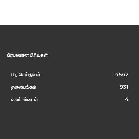
பிரபலமான பிரிவுகள்
பிற செய்திகள்
14562
தலையங்கம்
931
லைப் ஸ்டைல்
4