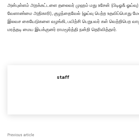
அன்புள்ளம் அறக்கட்டளை தலைவர் முஹம் மது உசேன் (பிடிஓ& ஓய்வு), ர
வேளாண்மை அதிகாரி), குழந்தைவேல் (ஓய்வு பெற்ற உதவிப்பொது மேல
இலவச கையேடுகளை வழங்கி, பயிற்சி பெறுபவர் கள் வெற்றிபெற வாழ்த
மரத்தடி மைய இயக்குனர் ராமமூர்த்தி நன்றி தெரிவித்தார்.
staff
Previous article