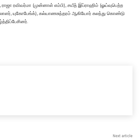
ாஜா ரவிவர்மா (முன்னாள் எம்பி), சயீத் இப்ராஹிம் (ஓய்வுபெற்ற
ாளர், யுகோபேங்க்), கல்யாணசுந்தரம் ஆகியோர் கலந்து கொண்டு
்திப்பேசினர்.
Next article