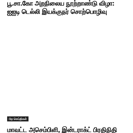
பூ.சா.கோ அறநிலைய நூற்றாண்டு விழா:
ஐஐடி டெல்லி இயக்குநர் சொற்பொழிவு
பிற செய்திகள்
மாவட்ட அசெம்பிளி, இன்டராக்ட் பிரதிநிதி