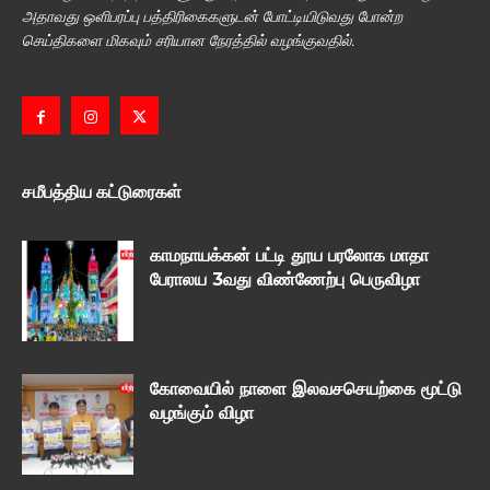
அதாவது ஒளிபரப்பு பத்திரிகைகளுடன் போட்டியிடுவது போன்ற
செய்திகளை மிகவும் சரியான நேரத்தில் வழங்குவதில்.
சமீபத்திய கட்டுரைகள்
காமநாயக்கன் பட்டி தூய பரலோக மாதா
பேராலய 3வது விண்ணேற்பு பெருவிழா
கோவையில் நாளை இலவசசெயற்கை மூட்டு
வழங்கும் விழா