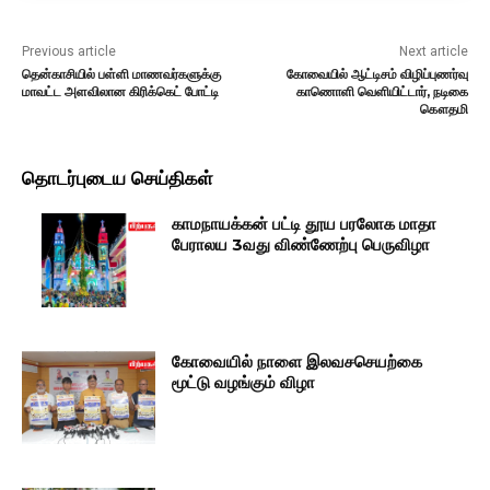
Previous article
Next article
தென்காசியில் பள்ளி மாணவர்களுக்கு
கோவையில் ஆட்டிசம் விழிப்புணர்வு
மாவட்ட அளவிலான கிரிக்கெட் போட்டி
காணொளி வெளியிட்டார், நடிகை
கௌதமி
தொடர்புடைய செய்திகள்
காமநாயக்கன் பட்டி தூய பரலோக மாதா
பேராலய 3வது விண்ணேற்பு பெருவிழா
கோவையில் நாளை இலவசசெயற்கை
மூட்டு வழங்கும் விழா