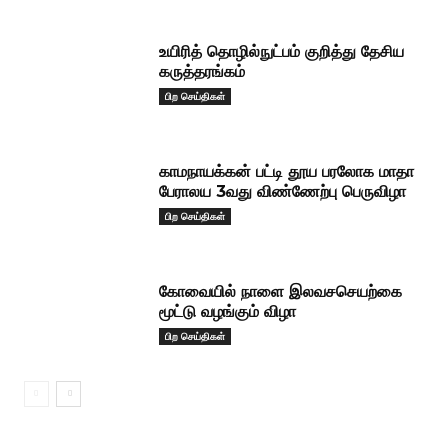
உயிரித் தொழில்நுட்பம் குறித்து தேசிய
கருத்தரங்கம்
பிற செய்திகள்
காமநாயக்கன் பட்டி தூய பரலோக மாதா
பேராலய 3வது விண்ணேற்பு பெருவிழா
பிற செய்திகள்
கோவையில் நாளை இலவசசெயற்கை
மூட்டு வழங்கும் விழா
பிற செய்திகள்