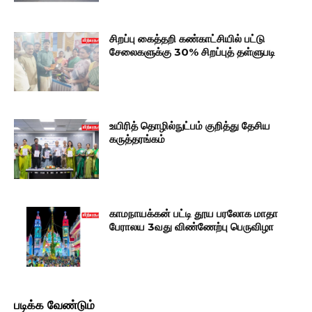
சிறப்பு கைத்தறி கண்காட்சியில் பட்டு
சேலைகளுக்கு 30% சிறப்புத் தள்ளுபடி
உயிரித் தொழில்நுட்பம் குறித்து தேசிய
கருத்தரங்கம்
காமநாயக்கன் பட்டி தூய பரலோக மாதா
பேராலய 3வது விண்ணேற்பு பெருவிழா
படிக்க வேண்டும்