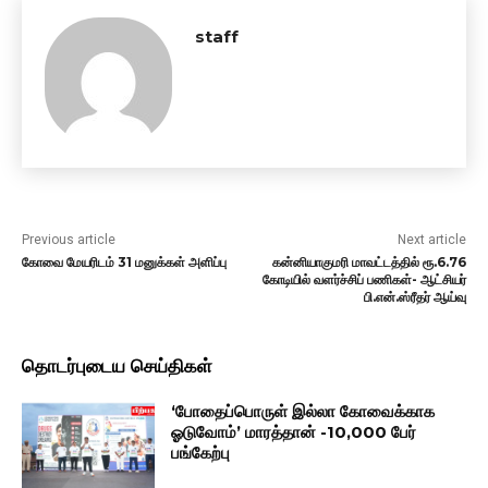
staff
Previous article
Next article
கோவை மேயரிடம் 31 மனுக்கள் அளிப்பு
கன்னியாகுமரி மாவட்டத்தில் ரூ.6.76
கோடியில் வளர்ச்சிப் பணிகள்- ஆட்சியர்
பி.என்.ஸ்ரீதர் ஆய்வு
தொடர்புடைய செய்திகள்
‘போதைப்பொருள் இல்லா கோவைக்காக
ஓடுவோம்’ மாரத்தான் -10,000 பேர்
பங்கேற்பு