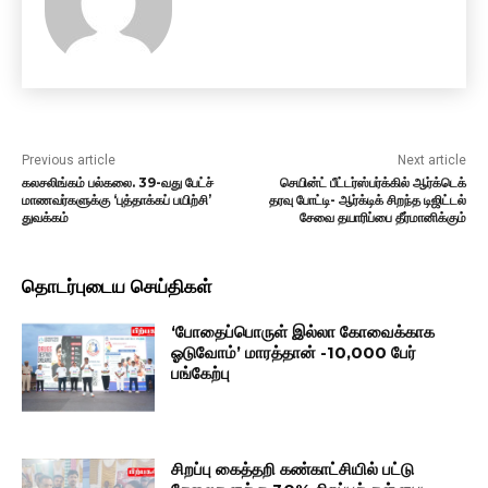
Previous article
Next article
கலசலிங்கம் பல்கலை. 39-வது பேட்ச்
செயின்ட் பீட்டர்ஸ்பர்க்கில் ஆர்க்டெக்
மாணவர்களுக்கு ‘புத்தாக்கப் பயிற்சி’
தரவு போட்டி- ஆர்க்டிக் சிறந்த டிஜிட்டல்
துவக்கம்
சேவை தயாரிப்பை தீர்மானிக்கும்
தொடர்புடைய செய்திகள்
‘போதைப்பொருள் இல்லா கோவைக்காக
ஓடுவோம்’ மாரத்தான் -10,000 பேர்
பங்கேற்பு
சிறப்பு கைத்தறி கண்காட்சியில் பட்டு