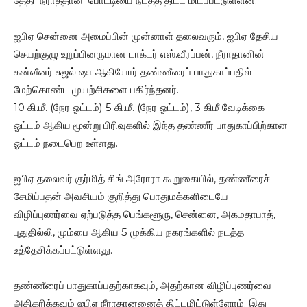
தேதி ‘நீராத்தான்’ போட்டியை நடத்த திட்ட மிடப்பட்டுள்ளன.
ஐபிஏ சென்னை அமைப்பின் முன்னாள் தலைவரும், ஐபிஏ தேசிய
செயற்குழு உறுப்பினருமான டாக்டர் எஸ்.வீரப்பன், நீராதானின்
கன்வீனர் சுஜல் ஷா ஆகியோர் தண்ணீரைப் பாதுகாப்பதில்
மேற்கொண்ட முயற்சிகளை பகிர்ந்தனர்.
10 கி.மீ. (நேர ஓட்டம்) 5 கி.மீ. (நேர ஓட்டம்), 3 கிமீ வேடிக்கை
ஓட்டம் ஆகிய மூன்று பிரிவுகளில் இந்த தண்ணீர் பாதுகாப்பிற்கான
ஓட்டம் நடைபெற உள்ளது.
ஐபிஏ தலைவர் குர்மித் சிங் அரோரா கூறுகையில், தண்ணீரைச்
சேமிப்பதன் அவசியம் குறித்து பொதுமக்களிடையே
விழிப்புணர்வை ஏற்படுத்த பெங்களூரு, சென்னை, அகமதாபாத்,
புதுதில்லி, மும்பை ஆகிய 5 முக்கிய நகரங்களில் நடத்த
உத்தேசிக்கப்பட்டுள்ளது.
தண்ணீரைப் பாதுகாப்பதற்காகவும், அதற்கான விழிப்புணர்வை
அதிகரிக்கவும் ஐபிஏ நீராதானனைத் திட்டமிட்டுள்ளோம். இது