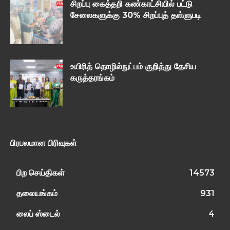
சிறப்பு கைத்தறி கண்காட்சியில் பட்டு
சேலைகளுக்கு 30% சிறப்புத் தள்ளுபடி
உயிரித் தொழில்நுட்பம் குறித்து தேசிய
கருத்தரங்கம்
பிரபலமான பிரிவுகள்
பிற செய்திகள்
14573
தலையங்கம்
931
லைப் ஸ்டைல்
4