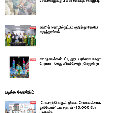
சேலைகளுக்கு 30% சிறப்புத் தள்ளுபடி
உயிரித் தொழில்நுட்பம் குறித்து தேசிய
கருத்தரங்கம்
காமநாயக்கன் பட்டி தூய பரலோக மாதா
பேராலய 3வது விண்ணேற்பு பெருவிழா
படிக்க வேண்டும்
‘போதைப்பொருள் இல்லா கோவைக்காக
ஓடுவோம்’ மாரத்தான் -10,000 பேர்
பங்கேற்பு