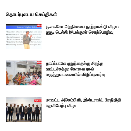
தொடர்புடைய செய்திகள்
பூ.சா.கோ அறநிலைய நூற்றாண்டு விழா:
ஐஐடி டெல்லி இயக்குநர் சொற்பொழிவு
தாய்ப்பாலே குழந்தைக்கு சிறந்த
ஊட்டச்சத்து: கோவை ராவ்
மருத்துவமனையில் விழிப்புணர்வு
மாவட்ட அசெம்பிளி, இன்டராக்ட் பிரதிநிதி
பதவியேற்பு விழா