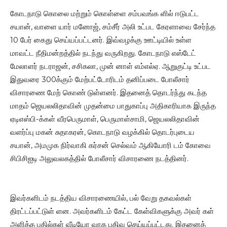
கோடநாடு கொலை மற்றும் கொள்ளை சம்பவங்க ளில் ஈடுபட்ட
சயான், வாளை யார் மனோஜ், சம்சீர் அலி உட்பட கேரளாவை சேர்ந்த
10 பேர் கைது செய்யப்பட்டனர். இவ்வழக்கு ஊட்டியில் உள்ள
மாவட்ட நீதிமன்றத்தில் நடந்து வருகிறது. கோடநாடு எஸ்டேட்
மேலாளர் நடராஜன், சசிகலா, முன் னாள் எம்எல்ஏ. ஆறுகுட்டி உட்பட
இதுவரை 300க்கும் மேற்பட்டோரிடம் தனிப்படை போலீசார்
விசாரணை மேற் கொண் டுள்ளனர். இதனைத் தொடர்ந்து கடந்த
மாதம் ஜெயலலிதாவின் முதன்மை பாதுகாப்பு அதிகாரியாக இருந்த
ஏடிஎஸ்பி-க்கள் வீரபெருமாள், பெருமாள்சாமி, ஜெயலலிதாவின்
வளர்ப்பு மகன் சுதாகரன், கொடநாடு வழக்கில் தொடர்புடைய
சயான், அமமுக நிர்வாகி கர்சன் செல்வம் ஆகியோரி டம் கோவை
சிபிசிஐடி அலுவலகத்தில் போலீசார் விசாரணை நடத்தினர்.
இவர்களிடம் நடத்திய விசாரணையில், பல் வேறு தகவல்கள்
திரட்டப்பட்டுள் ளன. அவர்களிடம் கேட்ட கேள்விகளுக்கு அவர் கள்
அளித்த பதில்கள் வீடியோ வாக பதிவு செய்யப்பட்டது. இதனைத்