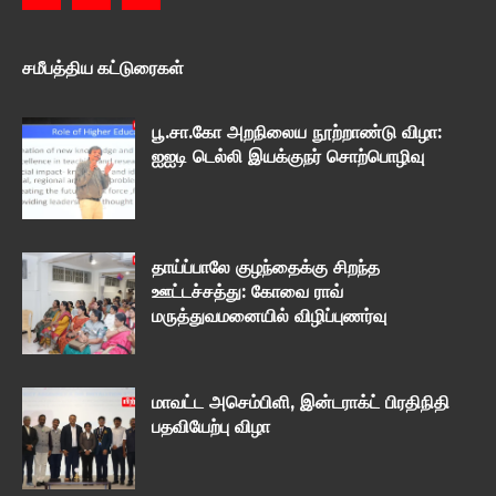
சமீபத்திய கட்டுரைகள்
பூ.சா.கோ அறநிலைய நூற்றாண்டு விழா:
ஐஐடி டெல்லி இயக்குநர் சொற்பொழிவு
தாய்ப்பாலே குழந்தைக்கு சிறந்த
ஊட்டச்சத்து: கோவை ராவ்
மருத்துவமனையில் விழிப்புணர்வு
மாவட்ட அசெம்பிளி, இன்டராக்ட் பிரதிநிதி
பதவியேற்பு விழா