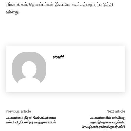
நிர்வாகிகள், தொண்டர்கள் இடையே கலக்கத்தை ஏற்ப டுத்தி
உள்ளது.
staff
Previous article
Next article
மாணவர்கள் திறன் மேம்பாட்டிற்கான
மாணவர்களின் கல்விக்கு
கல்வி விழிப்புணர்வு கலந்துரையாடல்
உதவித்தொகை வழங்கிய
கே.ஆர்.என்.ராஜேஸ்குமார் எம்பி