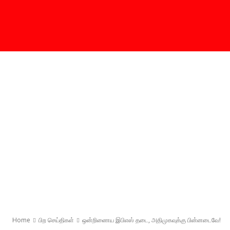
Home
பிற செய்திகள்
ஒன்றிணைய இபிஎஸ் தடை, அதிமுகவுக்கு பின்னடைவே!