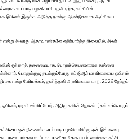
பொதுச்செயலாளருமான ஜெயலலிதா மறைந்த பின்னர், ஆட்சி
தல்வராக எடப்பாடி பழனிசாமி பதவி ஏற்க, கட்சியில்
ாக இபிஎஸ் இருக்க, அடுத்த நான்கு ஆண்டுகளாக ஆட்சியை
ர் என்று அவரது ஆதரவாளர்களே எதிர்பார்த்த நிலையில், அவர்
திமுகவின் ஒற்றைத் தலைமையாக, பொதுச்செயலாளராக தன்னை
நீக்கினார். பொதுக்குழு நடக்கும்போது எம்ஜிஆர் மாளிகையை ஓபிஎஸ்
 அதிமுக என்ற பேரியக்கம், தனித்தனி அணிகளாக மாற, 2026 தேர்தல்
ஓபிஎஸ், டிடிவி உள்ளிட்டோர், அதிமுகவின் தொண்டர்கள் எல்லோரும்
கும் கட்சியை ஒன்றிணைக்க எடப்பாடி பழனிசாமிக்கு ஏன் இவ்வளவு
 யாரை பார்த்து எடப்பாடி பழனிசாமிக்கு பயம், எதற்காக கட்சி