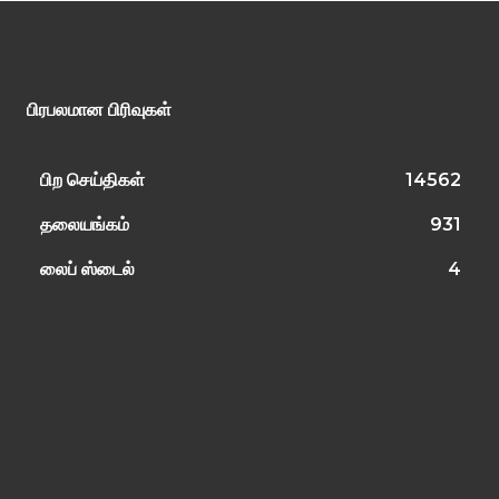
பிரபலமான பிரிவுகள்
பிற செய்திகள்
14562
தலையங்கம்
931
லைப் ஸ்டைல்
4