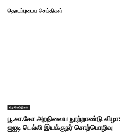
தொடர்புடைய செய்திகள்
பிற செய்திகள்
பூ.சா.கோ அறநிலைய நூற்றாண்டு விழா:
ஐஐடி டெல்லி இயக்குநர் சொற்பொழிவு