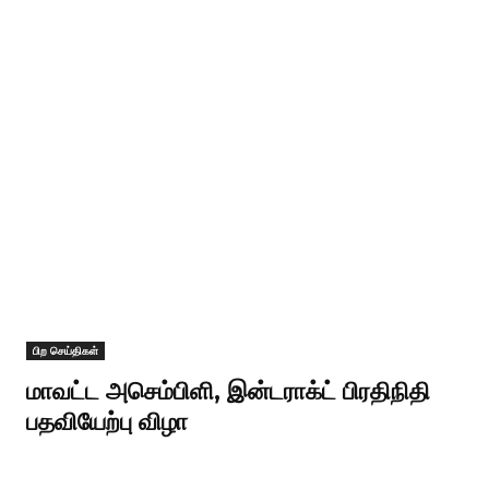
பிற செய்திகள்
மாவட்ட அசெம்பிளி, இன்டராக்ட் பிரதிநிதி
பதவியேற்பு விழா