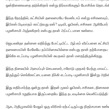
ஒன்றிணைவதை தடுக்கிறார் என்று நிர்வாகிகளும் யோசிக்க தொடங்கி
இந்த நேரத்தில், கட்சியின் தலைமையே வேண்டாம் என்று சசிகலாவும், 
இபிஎஸ் பிடிவாதம் காட்டுவது ஏன்? டிடிவி, ஓபிஎஸ், சசிகலா ஆகியோர் 
பழனிசாமி அஞ்சுகிறார் என்பது தான் அப்பட்டமான உண்மை.
ஜெயலலிதா தன்னை எதிர்த்து போட்டியிட்ட ஆர்.எம் வீரப்பனை கட்சியி
தலைமையின் மேலேயே நம்பிக்கையில்லை என்பது தான் தற்போதைய நி
இங்கே எடப்பாடி பழனிசாமியின் சுயநலம் தான் மறைந்திருக்கிறது.
இந்த நிலையில் அமைப்புச் செயலாளர், ஈரோடு புறநகர் மேற்கு மாவட்
இருந்தும் செங்கோட்டையனை நீக்கி எடப்பாடி பழனிசாமி இன்று அறிவி
இது எதிர்பார்த்த ஒன்று தான். இதன் மூலம் ஓபிஎஸ், சசிகலா, தினகரனை
பழனிசாமி உறுதியாக இருப்பதையே இந்த நடவடிக்கை வெளிப்படுத்தி 
ஆக, அதிமுகவில் மேலும் ஒரு விரிசல் ஏற்பட்டிருப்பது நிதர்சமான உ