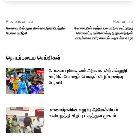
Previous article
Next article
கோவை அம்ருதா விஸ்வ வித்யாபீடத்தில்
கோவையில் சதர்ன் பல மாநில கூட்டுறவு
யோகா பயிற்சி
சொசைட்டி பன்னோக்கு நிறுவனத்தின்
வாடிக்கையாளர் மையம் தொடக்க விழா
தொடர்புடைய செய்திகள்
கோவை புலியகுளம் அரசு மகளிர் கல்லூரி
சார்பில் போதைப் பொருள் விழிப்புணர்வு
பேரணி
மாணவர்களின் எலும்பு ஆரோக்கியம்
வலியுறுத்தி சிறப்பு மருத்துவ முகாம்