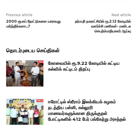
Previous article
Next article
2000 ரூபாய் நோட்டுகளை யாராவது
தர்மபுரி நகராட்சியில் ரூ.2.12 கோடியில்
பார்த்தீங்களா…?
வளர்ச்சி பணிகள்- மண்டல
செயற்பொறியாளர் ஆய்வு
தொடர்புடைய செய்திகள்
கோவையில் ரூ.9.22 கோடியில் கட்டிய
கல்விக் கட்டிடம் திறப்பு
ஈரோட்டில் ஸ்ரீராம் இலக்கியக் கழகம்
நடத்திய பள்ளி, கல்லூரி
மாணவர்களுக்கான திருக்குறள்
போட்டிகளில் 412 பேர் பங்கேற்று அசத்தல்