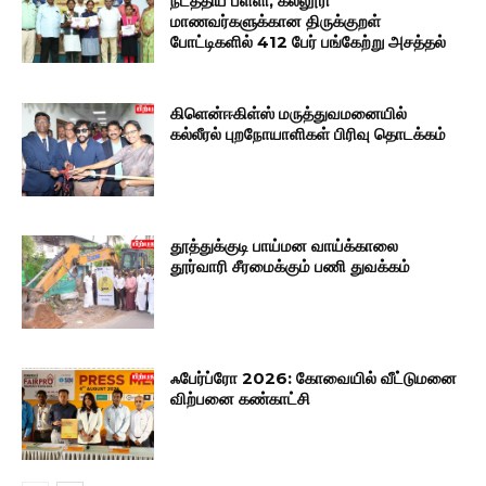
நடத்திய பள்ளி, கல்லூரி
மாணவர்களுக்கான திருக்குறள்
போட்டிகளில் 412 பேர் பங்கேற்று அசத்தல்
கிளென்ஈகிள்ஸ் மருத்துவமனையில்
கல்லீரல் புறநோயாளிகள் பிரிவு தொடக்கம்
தூத்துக்குடி பாய்மன வாய்க்காலை
தூர்வாரி சீரமைக்கும் பணி துவக்கம்
ஃபேர்ப்ரோ 2026: கோவையில் வீட்டுமனை
விற்பனை கண்காட்சி