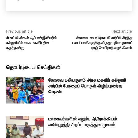
Previous article
Next article
சிமாட்ஸ் ஸ்கூல் ஆப் என்ஜினியரிங்
கோவை மாயா அகாடமி சார்பில் சிறந்த
கல்லூரியில் உலக மகளிர் தின
படைப்பாளிகளுக்கு விருது- ‘நீயா, நானா’
கருத்தரங்கு
புகழ் கோபிநாத் வழங்கினார்
தொடர்புடைய செய்திகள்
கோவை புலியகுளம் அரசு மகளிர் கல்லூரி
சார்பில் போதைப் பொருள் விழிப்புணர்வு
பேரணி
மாணவர்களின் எலும்பு ஆரோக்கியம்
வலியுறுத்தி சிறப்பு மருத்துவ முகாம்