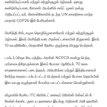
கண்டுபிடிப்பாளர் மற்றும் சுற்றுச்சூழல் ஆர்வலர். தனது
கண்டுபிடிப்பான, சோலார் அயர்னிங் கார்ட் மூலம் நன்கு
அறியப்பட்டவர். கிளாஸ்கோவில் நடந்த UN காலநிலை மாற்ற
மாநாடு COP26-இல் பேசியுள்ளார்.
பிரசித்தி சிங், சமூக தொழில்முனைவோர் மற்றும் சுற்றுச்சூழல்
ஆர்வலர். இவர் பிரசித்தி வன அறக்கட்டளையின் நிறுவனர். இவர்
10 வயதிலேயே, பிரதமரின் தேசிய குழந்தை விருது பெற்றவர்.
டாக்டர் ப்ரிஷா கே, மத்திய அரசின் NCPCR சான்று பெற்ற,
பார்வையற்றோருக்கான இளம் யோகா ஆசிரியர். 70 உலக
சாதனைகளைப் படைத்தவர். அமெரிக்கா மற்றும் இந்தியாவைச்
சேர்ந்த கவுரவ டாக்டர் பட்டம் பெற்றவர் மற்றும் யோகா தெரபியின்
இள வயது எழுத்தாளர் போன்ற பல பட்டங்களை வென்றுள்ளார்.
விழாவில் பேசிய ITC லிமிடெட் உணவுப் பிரிவின் பிஸ்கட்ஸ் &
கேக்ஸ் க்ளஸ்ட ருடைய தலைமை இயக்கு அதிகாரி அலி ஹாரிஸ்