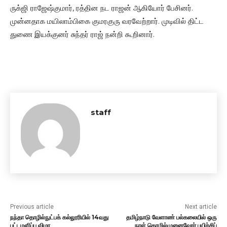
ருக்ஜி ராஜேஷ்குமார், ரத்தின நட ராஜன் ஆகியோர் பேசினர்.
முன்னதாக மயிலாம்பிகை குமரகுரு வரவேற்றார். முடிவில் திட்ட
துணை இயக்குனர் சுந்தர் ராஜ் நன்றி கூறினார்.
staff
Previous article
Next article
நந்தா தொழில்நுட்பக் கல்லூரியில் 14வது
தமிழ்நாடு வேளாண் பல்கலையில் ஒரு
பட்டமளிப்பு விழா
நாள் தொழில்முனைவோர் பயிற்சிப்