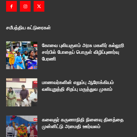
சமீபத்திய கட்டுரைகள்
கோவை புலியகுளம் அரசு மகளிர் கல்லூரி
சார்பில் போதைப் பொருள் விழிப்புணர்வு
பேரணி
மாணவர்களின் எலும்பு ஆரோக்கியம்
வலியுறுத்தி சிறப்பு மருத்துவ முகாம்
கலைஞர் கருணாநிதி நினைவு தினத்தை
முன்னிட்டு அமைதி ஊர்வலம்