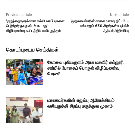
Previous article
Next article
‘குழந்தைகளுக்கான கல்வி வாய்ப்புகளை
‘முதலமைச்சரின் காலை உணவு திட்டம்’ –
பெற்றோர் தவற விடக் கூடாது’-
பசியாறும் 630 சிறார்கள்: படிப்பில்
விழிப்புணர்வு கூட்டத்தில் வலியுறுத்தல்
ஆர்வம் அதிகரிப்பு
தொடர்புடைய செய்திகள்
கோவை புலியகுளம் அரசு மகளிர் கல்லூரி
சார்பில் போதைப் பொருள் விழிப்புணர்வு
பேரணி
மாணவர்களின் எலும்பு ஆரோக்கியம்
வலியுறுத்தி சிறப்பு மருத்துவ முகாம்