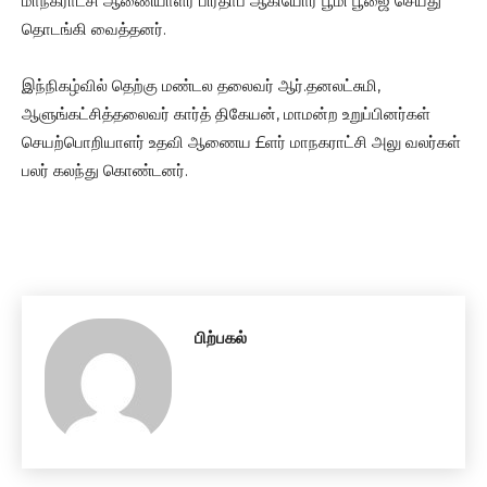
மாநகராட்சி ஆணையாளர் பிரதாப் ஆகியோர் பூமி பூஜை செய்து
தொடங்கி வைத்தனர்.
இந்நிகழ்வில் தெற்கு மண்டல தலைவர் ஆர்.தனலட்சுமி,
ஆளுங்கட்சித்தலைவர் கார்த் திகேயன், மாமன்ற உறுப்பினர்கள்
செயற்பொறியாளர் உதவி ஆணைய £ளர் மாநகராட்சி அலு வலர்கள்
பலர் கலந்து கொண்டனர்.
பிற்பகல்