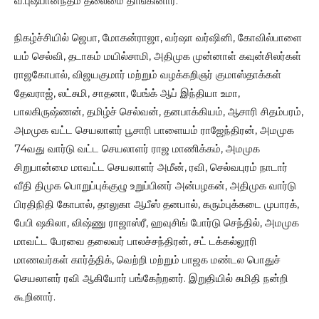
வீ.புஷ்பானந்தம் தலைமை தாங்கினார்.
நிகழ்ச்சியில் ஜெபா, மோகன்ராஜா, வர்ஷா வர்ஷினி, கோவில்பாளை
யம் செல்வி, தடாகம் மயில்சாமி, அதிமுக முன்னாள் கவுன்சிலர்கள்
ராஜகோபால், விஜயகுமார் மற்றும் வழக்கறிஞர் குமாஸ்தாக்கள்
தேவராஜ், லட்சுமி, சாதனா, பேங்க் ஆப் இந்தியா உமா,
பாலகிருஷ்ணன், தமிழ்ச் செல்வன், தனபாக்கியம், ஆசாரி சிதம்பரம்,
அமமுக வட்ட செயலாளர் பூசாரி பாளையம் ராஜேந்திரன், அமமுக
74வது வார்டு வட்ட செயலாளர் ராஜ மாணிக்கம், அமமுக
சிறுபான்மை மாவட்ட செயலாளர் அமீன், ரவி, செல்வபுரம் நாடார்
வீதி திமுக பொறுப்புக்குழு உறுப்பினர் அன்பழகன், அதிமுக வார்டு
பிரதிநிதி கோபால், தாலுகா ஆபீஸ் தனபால், கரும்புக்கடை முபாரக்,
பேபி ஷகிலா, விஷ்ணு ராஜாஸ்ரீ, ஹவுசிங் போர்டு செந்தில், அமமுக
மாவட்ட பேரவை தலைவர் பாலச்சந்திரன், சட் டக்கல்லூரி
மாணவர்கள் கார்த்திக், வெற்றி மற்றும் பாஜக மண்டல பொதுச்
செயலாளர் ரவி ஆகியோர் பங்கேற்றனர். இறுதியில் சுமிதி நன்றி
கூறினார்.