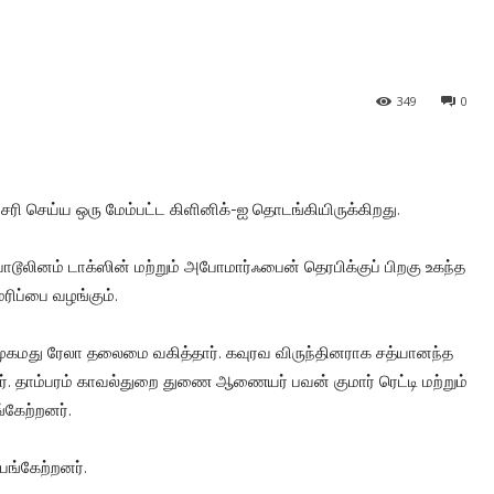
349
0
ி செய்ய ஒரு மேம்பட்ட கிளினிக்-ஐ தொடங்கியிருக்கிறது.
ொடூலினம் டாக்ஸின் மற்றும் அபோமார்ஃபைன் தெரபிக்குப் பிறகு உகந்த
ரிப்பை வழங்கும்.
ுகமது ரேலா தலைமை வகித்தார். கவுரவ விருந்தினராக சத்யானந்த
. தாம்பரம் காவல்துறை துணை ஆணையர் பவன் குமார் ரெட்டி மற்றும்
கேற்றனர்.
 பங்கேற்றனர்.