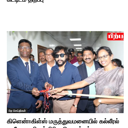
பிற செய்திகள்
கிளென்ஈகிள்ஸ் மருத்துவமனையில் கல்லீரல்