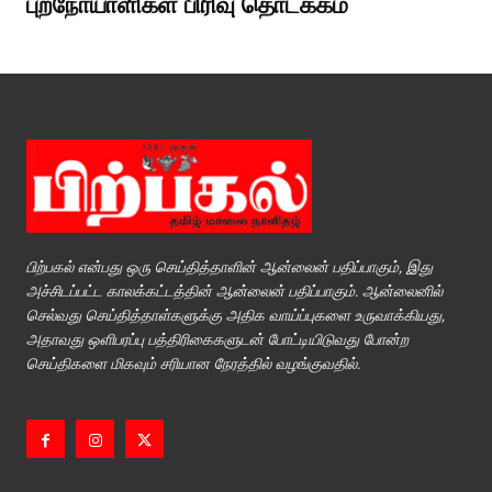
புறநோயாளிகள் பிரிவு தொடக்கம்
பிற்பகல் என்பது ஒரு செய்தித்தாளின் ஆன்லைன் பதிப்பாகும், இது
அச்சிடப்பட்ட காலக்கட்டத்தின் ஆன்லைன் பதிப்பாகும். ஆன்லைனில்
செல்வது செய்தித்தாள்களுக்கு அதிக வாய்ப்புகளை உருவாக்கியது,
அதாவது ஒளிபரப்பு பத்திரிகைகளுடன் போட்டியிடுவது போன்ற
செய்திகளை மிகவும் சரியான நேரத்தில் வழங்குவதில்.