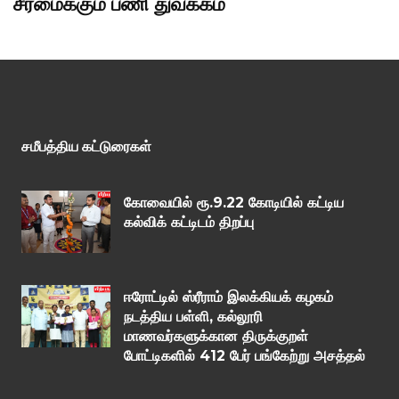
சீரமைக்கும் பணி துவக்கம்
சமீபத்திய கட்டுரைகள்
கோவையில் ரூ.9.22 கோடியில் கட்டிய
கல்விக் கட்டிடம் திறப்பு
ஈரோட்டில் ஸ்ரீராம் இலக்கியக் கழகம்
நடத்திய பள்ளி, கல்லூரி
மாணவர்களுக்கான திருக்குறள்
போட்டிகளில் 412 பேர் பங்கேற்று அசத்தல்