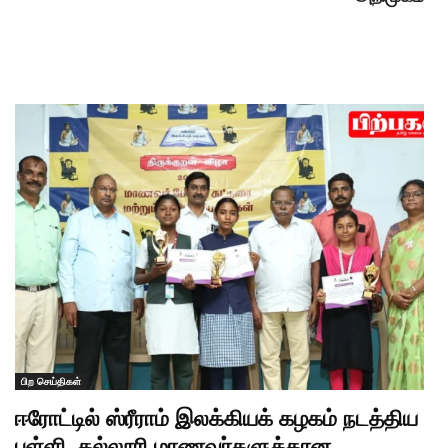
பிற செய்திகள்
ஈரோட்டில் ஸ்ரீராம் இலக்கியக் கழகம் நடத்திய
பள்ளி, கல்லூரி மாணவர்களுக்கான