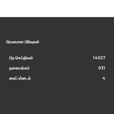
பிரபலமான பிரிவுகள்
பிற செய்திகள்
14557
தலையங்கம்
931
லைப் ஸ்டைல்
4