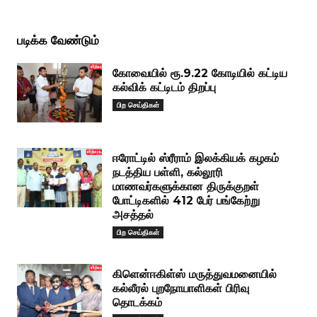
படிக்க வேண்டும்
கோவையில் ரூ.9.22 கோடியில் கட்டிய
கல்விக் கட்டிடம் திறப்பு
பிற செய்திகள்
ஈரோட்டில் ஸ்ரீராம் இலக்கியக் கழகம்
நடத்திய பள்ளி, கல்லூரி
மாணவர்களுக்கான திருக்குறள்
போட்டிகளில் 412 பேர் பங்கேற்று
அசத்தல்
பிற செய்திகள்
கிளென்ஈகிள்ஸ் மருத்துவமனையில்
கல்லீரல் புறநோயாளிகள் பிரிவு
தொடக்கம்