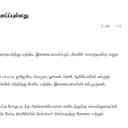
ாய்ப்புள்ளது
283
0
பெற்றதையடுத்து மத்திய இணையமைச்சரும், நீலகிரி பாராளுமன்ற பாஜக
ன பா.ம.க, ஐ.ஜே.கே, அமமுக, ஓபிஎஸ் அணி ஆகியோரின் உள்ளூர்
்கில் சந்தித்து பேசிய மத்திய இணையமைச்சர் எல்.முருகன்,
் செய்த போது நடந்த அசௌகரியமான காரியத்துக்கு காவல்துறையின்
ிர மோடி நீலகிரியில் பிரச்சாரம் செய்வதற்கு கோவை மற்றும்