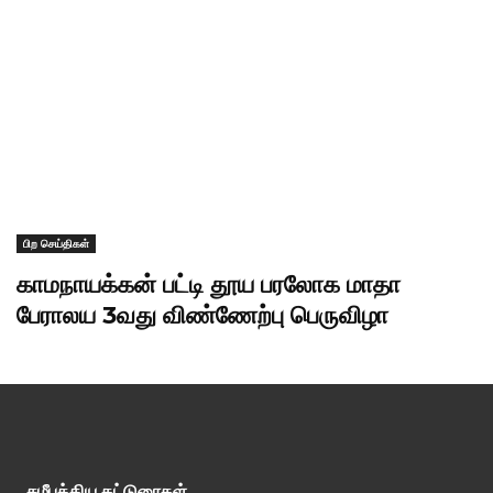
பிற செய்திகள்
காமநாயக்கன் பட்டி தூய பரலோக மாதா
பேராலய 3வது விண்ணேற்பு பெருவிழா
சமீபத்திய கட்டுரைகள்