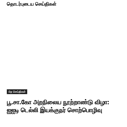
தொடர்புடைய செய்திகள்
பிற செய்திகள்
பூ.சா.கோ அறநிலைய நூற்றாண்டு விழா:
ஐஐடி டெல்லி இயக்குநர் சொற்பொழிவு