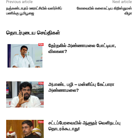
Previous article
Next article
நஞ்சுண்டாபுரம் ஊராட்சியில் வளர்ச்சிப்
கோவையில் களைகட்டிய கிறிஸ்துமஸ்
பணிக்கு பூமிபூஜை
விழா
தொடர்புடைய செய்திகள்
தேர்தலில் அண்ணாமலை போட்டியா,
விலகலா?
அபாண்ட பழி – மன்னிப்பு கேட்பாரா
அண்ணாமலை?
சட்டப்பேரவையில் ஆளுநர் வெளிநடப்பு
தொடரக்கூடாது!